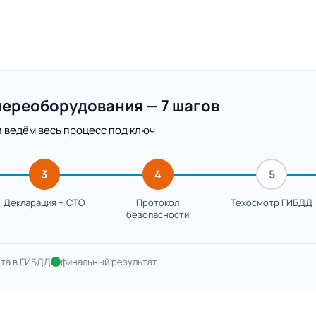
переоборудования — 7 шагов
 ведём весь процесс под ключ
3
4
5
Декларация + СТО
Протокол
Техосмотр ГИБДД
безопасности
нта в ГИБДД
финальный результат