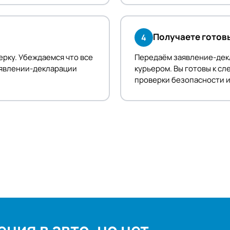
Получаете готов
4
ерку. Убеждаемся что все
Передаём заявление-дек
заявлении-декларации
курьером. Вы готовы к с
проверки безопасности и
ния в авто, но нет