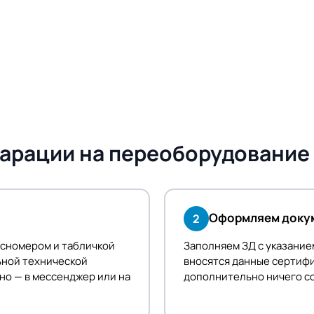
арации на переоборудование
Оформляем докум
2
осномером и табличкой
Заполняем ЗД с указание
ьной технической
вносятся данные сертифи
но — в мессенджер или на
дополнительно ничего со