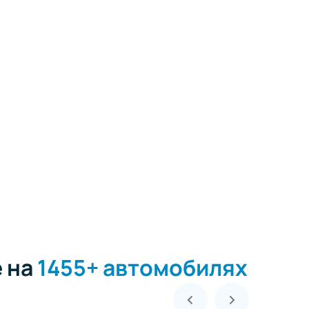
е на
1455+ автомобилях