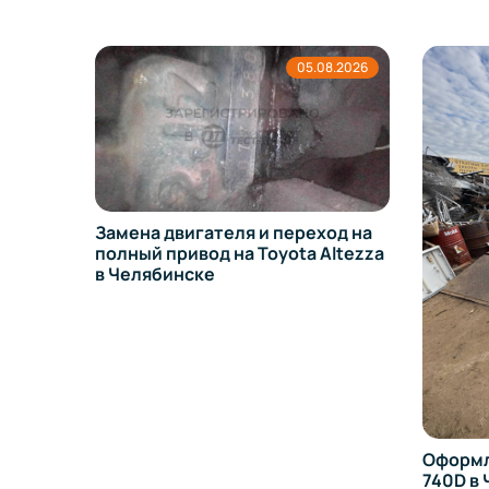
8.2026
05.08.2026
Замена двигателя и переход на
полный привод на Toyota Altezza
в Челябинске
Оформл
13 в
740D в