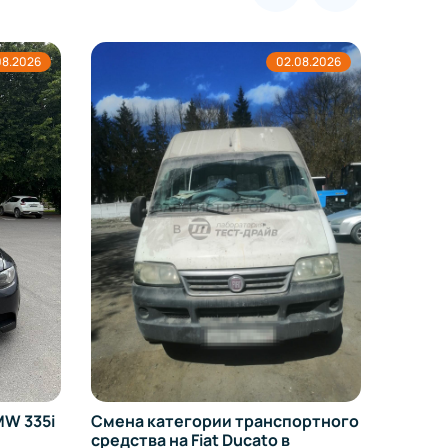
08.2026
02.08.2026
Перео
на УРА
W 335i
Смена категории транспортного
средства на Fiat Ducato в