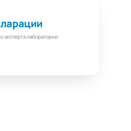
кларации
го эксперта лаборатории.