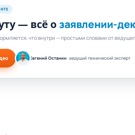
ЕНТЕ
уту — всё о
заявлении-де
формляется, что внутри — простыми словами от ведуще
део
Евгений Останин
· ведущий технический эксперт